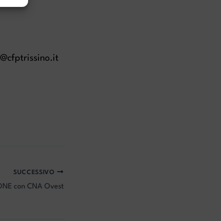
@cfptrissino.it
SUCCESSIVO
ONE con CNA Ovest