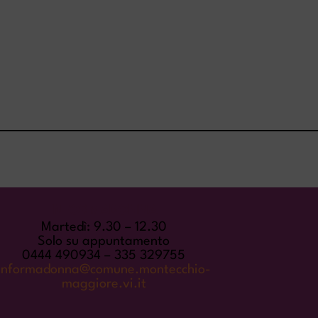
INFORMADONNA
Martedì: 9.30 – 12.30
Solo su appuntamento
0444 490934 – 335 329755
informadonna@comune.montecchio-
maggiore.vi.it