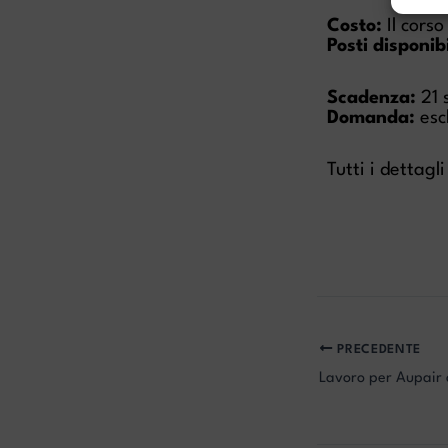
Costo:
Il cors
Posti disponibi
Scadenza:
21
Domanda:
esc
Tutti i dettagl
PRECEDENTE