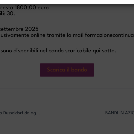
o costa 1800,00 euro
li
: 30.
 settembre 2025
lusivamente online tramite la mail formazionecontinua
i sono disponibili nel bando scaricabile qui sotto.
Scarica il bando
Lavoro per Aupair a Dusseldorf da agosto 2025
BANDI IN AZI