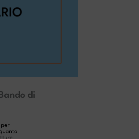
ando di
 per
 quanto
utture