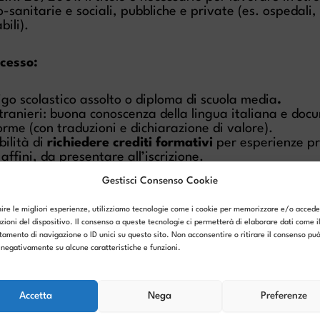
o-sanitarie e sociali, pubbliche e private (es. ospedali,
bili).
ccesso:
igo scolastico assolto o diploma di scuola media
.
stranieri: buona conoscenza della lingua italiana e do
rme (con traduzioni e dichiarazione di valore).
bilità di
richiedere crediti formativi
per esperienze pr
i affini, da presentare all’iscrizione.
Gestisci Consenso Cookie
 test scritto e colloquio.
nire le migliori esperienze, utilizziamo tecnologie come i cookie per memorizzare e/o accede
ecipare alla selezione: € 20,00.
zioni del dispositivo. Il consenso a queste tecnologie ci permetterà di elaborare dati come i
: dal 23 settembre 2025 presso CFP Trissino.
amento di navigazione o ID unici su questo sito. Non acconsentire o ritirare il consenso pu
e negativamente su alcune caratteristiche e funzioni.
mesi, per un totale di 1000 ore
he (435 in presenza, 45 online in FAD)
Accetta
Nega
Preferenze
cinio