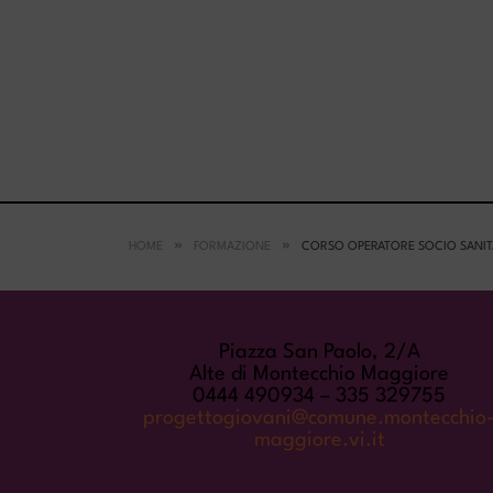
HOME
FORMAZIONE
CORSO OPERATORE SOCIO SANITA
COME TROVARCI
Piazza San Paolo, 2/A
Alte di Montecchio Maggiore
0444 490934 – 335 329755
progettogiovani@comune.montecchio
maggiore.vi.it