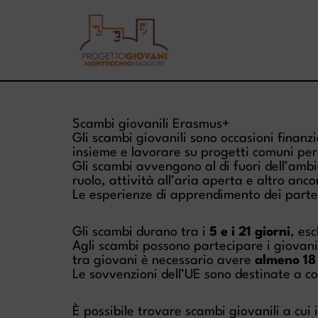
Vai
al
contenuto
Scambi giovanili Erasmus+
Gli scambi giovanili sono occasioni finan
insieme e lavorare su progetti comuni per 
Gli scambi avvengono al di fuori dell’ambien
ruolo, attività all’aria aperta e altro anco
Le esperienze di apprendimento dei partec
Gli scambi durano tra i
5 e i 21 giorni
, es
Agli scambi possono partecipare i giovani
tra giovani è necessario avere
almeno 18
Le sovvenzioni dell’UE sono destinate a cop
È possibile trovare scambi giovanili a cui 