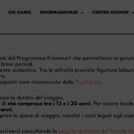
CHI SIAMO
INFORMAGIOVANI
CENTRO GIOVANI
ziati dal Programma Erasmus+ che permettono ai giovani 
brevi periodi.
te scolastico. Tra le attività previste figurano laborato
ra.
ipanti sono riconosciute dallo
Youthpass
.
clusa la durata del viaggio.
 di
età compresa tra i 13 e i 30 anni
. Per essere lead
 anni
.
rire le spese di viaggio, nonché i costi legati agli aspe
iscriversi consultando la
pagina dedicata del Portale d