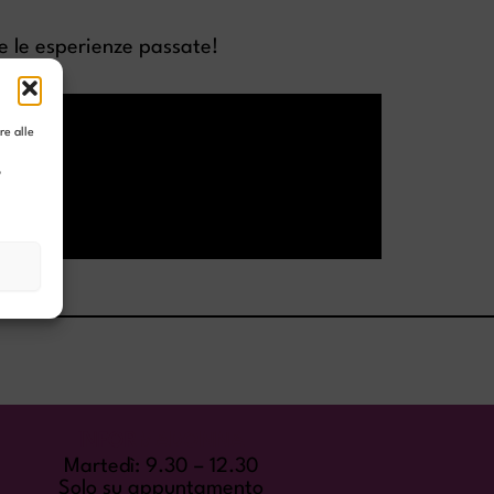
te le esperienze passate!
re alle
l
ò
INFORMADONNA
Martedì: 9.30 – 12.30
Solo su appuntamento