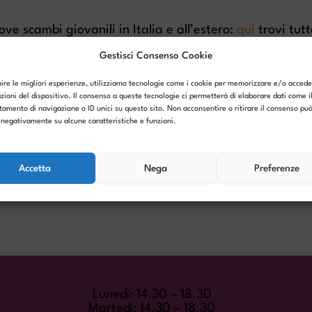
 scambi giovanili in Italia e all’estero:
qui
trovi tut
Gestisci Consenso Cookie
nire le migliori esperienze, utilizziamo tecnologie come i cookie per memorizzare e/o accede
zioni del dispositivo. Il consenso a queste tecnologie ci permetterà di elaborare dati come i
amento di navigazione o ID unici su questo sito. Non acconsentire o ritirare il consenso pu
e negativamente su alcune caratteristiche e funzioni.
Accetta
Nega
Preferenze
ORARI DI APERTURA
Lunedì: 14.30 – 18.30
Martedì: 14.30 – 18.30