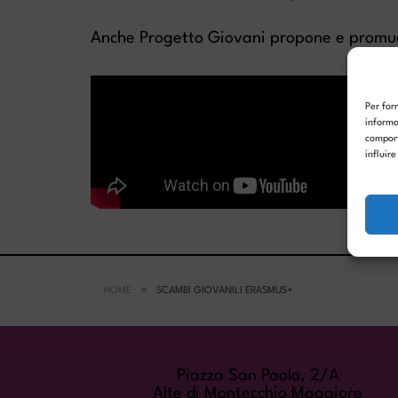
Anche Progetto Giovani propone e promuove
Per for
informa
comport
influir
HOME
SCAMBI GIOVANILI ERASMUS+
COME TROVARCI
Piazza San Paolo, 2/A
Alte di Montecchio Maggiore