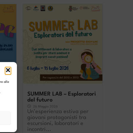
re alle
l
ò
G
SUMMER LAB – Esploratori
del futuro
di
26 Maggio 2026
ni
Un’esperienza estiva per
giovani protagonisti tra
escursioni, laboratori e
incontri...