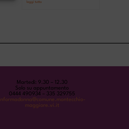
leggi tutto
INFORMADONNA
Martedì: 9.30 – 12.30
Solo su appuntamento
0444 490934 – 335 329755
informadonna@comune.montecchio-
maggiore.vi.it