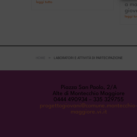
leggi tutto
a ma
giove
leggi tu
HOME
LABORATORI E ATTIVITÀ DI PARTECIPAZIONE
COME TROVARCI
Piazza San Paolo, 2/A
Alte di Montecchio Maggiore
0444 490934 – 335 329755
progettogiovani@comune.montecchio
maggiore.vi.it