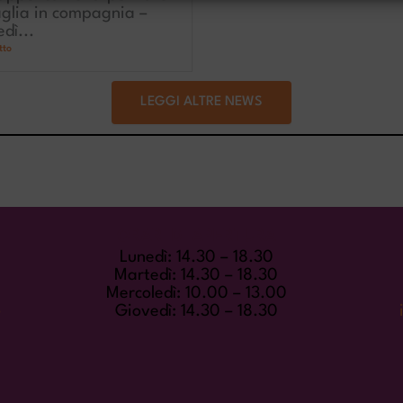
glia in compagnia –
dì...
tto
LEGGI ALTRE NEWS
ORARI DI APERTURA
Lunedì: 14.30 – 18.30
Martedì: 14.30 – 18.30
Mercoledì: 10.00 – 13.00
-
Giovedì: 14.30 – 18.30