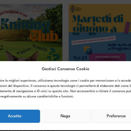
Gestisci Consenso Cookie
nire le migliori esperienze, utilizziamo tecnologie come i cookie per memorizzare e/o accede
zioni del dispositivo. Il consenso a queste tecnologie ci permetterà di elaborare dati come i
amento di navigazione o ID unici su questo sito. Non acconsentire o ritirare il consenso pu
Martedì di giugno a P
e negativamente su alcune caratteristiche e funzioni.
4 Giugno 2026
Dopo i 4 appuntamenti 
maggio, Progetto Giova
mai partecipato a un
Montecchio Maggiore...
Accetta
Nega
Preferenze
ting Club al parco?
leggi tutto
Giugno 2026
appuntamenti per fare