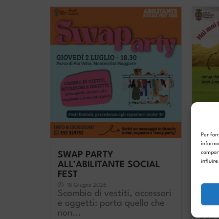
Per for
informa
comport
SWAP PARTY
influir
ALL’ABILITANTE SOCIAL
FEST
18 Giugno 2026
Hai 
Scambio di vestiti, accessori
Knit
e oggetti: porta quello che
15 
non...
Due 