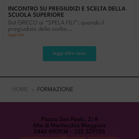
INCONTRO SU PREGIUDIZI E SCELTA DELLA
SCUOLA SUPERIORE
Dal GRECO ai “SPELA FILI”: quando il
pregiudizio della scelta...
leggi tutto
leggi altre news
HOME
FORMAZIONE
COME TROVARCI
Piazza San Paolo, 2/A
Alte di Montecchio Maggiore
0444 490934 – 335 329755
progettogiovani@comune.montecchio-