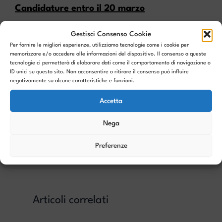
Candidature entro il 20 marzo
Gestisci Consenso Cookie
Per fornire le migliori esperienze, utilizziamo tecnologie come i cookie per
Candidati qui
memorizzare e/o accedere alle informazioni del dispositivo. Il consenso a queste
tecnologie ci permetterà di elaborare dati come il comportamento di navigazione o
ID unici su questo sito. Non acconsentire o ritirare il consenso può influire
negativamente su alcune caratteristiche e funzioni.
Scarica l'infopack
Accetta
Nega
PRECEDENTE
SUCCESSIVO
Preferenze
Articoli correlati