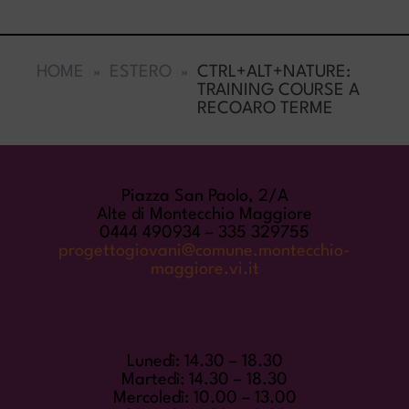
HOME
ESTERO
CTRL+ALT+NATURE:
TRAINING COURSE A
RECOARO TERME
COME TROVARCI
Piazza San Paolo, 2/A
Alte di Montecchio Maggiore
0444 490934 – 335 329755
progettogiovani@comune.montecchio-
maggiore.vi.it
ORARI DI APERTURA
Lunedì: 14.30 – 18.30
Martedì: 14.30 – 18.30
Mercoledì: 10.00 – 13.00