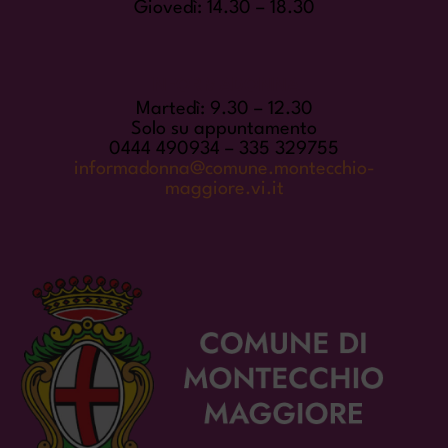
Giovedì: 14.30 – 18.30
INFORMADONNA
Martedì: 9.30 – 12.30
Solo su appuntamento
0444 490934 – 335 329755
informadonna@comune.montecchio-
maggiore.vi.it