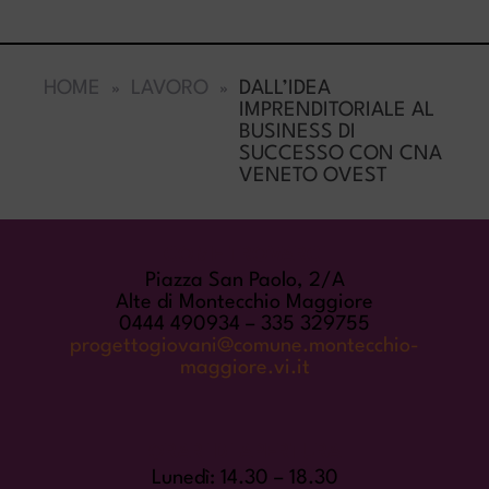
HOME
LAVORO
DALL’IDEA
IMPRENDITORIALE AL
BUSINESS DI
SUCCESSO CON CNA
VENETO OVEST
COME TROVARCI
Piazza San Paolo, 2/A
Alte di Montecchio Maggiore
0444 490934 – 335 329755
progettogiovani@comune.montecchio-
maggiore.vi.it
ORARI DI APERTURA
Lunedì: 14.30 – 18.30