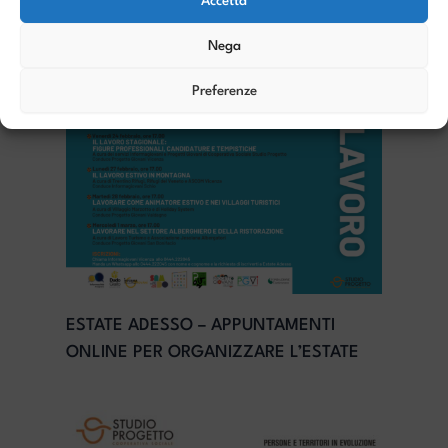
Accetta
Nega
Preferenze
ESTATE ADESSO – APPUNTAMENTI
ONLINE PER ORGANIZZARE L’ESTATE