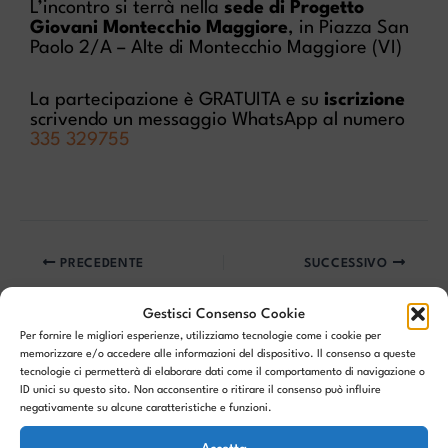
L’incontro si terrà nella
sede di Progetto
Giovani Montecchio Maggiore
, in Piazza San
Paolo 2/A – Alte di Montecchio Maggiore (VI)
La partecipazione è GRATUITA e su
iscrizione
scrivendo un messaggio WhatsApp al numero
335 329755
PRECEDENTE
SUCCESSIVO
Gestisci Consenso Cookie
Per fornire le migliori esperienze, utilizziamo tecnologie come i cookie per
memorizzare e/o accedere alle informazioni del dispositivo. Il consenso a queste
tecnologie ci permetterà di elaborare dati come il comportamento di navigazione o
Articoli correlati
ID unici su questo sito. Non acconsentire o ritirare il consenso può influire
negativamente su alcune caratteristiche e funzioni.