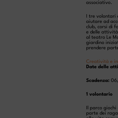
associativo.
I tre volontari
aiutare ad acc
club, corsi di 
e delle attivit
al teatro Le Mo
giardino inizia
prendere parte
Creatività e in
Date delle atti
Scadenza:
06/
1 volontario
Il parco gioch
parte dei raga