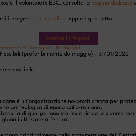
 cos’è il volontaiato ESC, consulta la
pagina dedicata
d
tti i progetti
a questo link
, oppure qua sotto.
Scarica l'infopack
o-Romana di Malagne – Rochefort
Flessibili (preferibilmente da maggio) – 31/01/2026
rima possibile!
lagne è un’organizzazione no-profit creata per prote
 sito archeologico di epoca gallo-romana.
attoria di quel periodo storico e ricrea le diverse tecn
gianali utilizzate all’epoca.
uteranno principalmente nella manutenzione dei 7 ettar