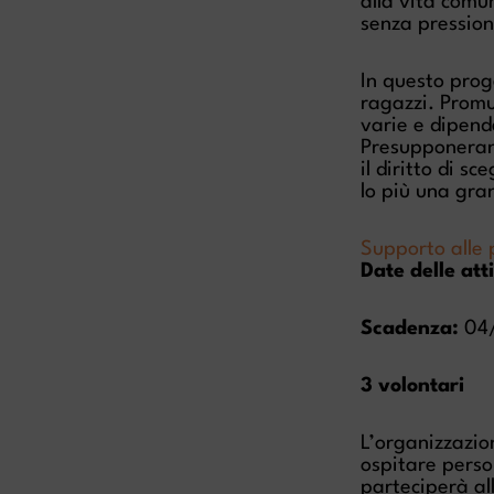
alla vita comu
senza pression
In questo prog
ragazzi. Promu
varie e dipend
Presupponeran
il diritto di s
lo più una gra
Supporto alle 
Date delle atti
Scadenza:
04/
3 volontari
L’organizzazion
ospitare person
parteciperà all