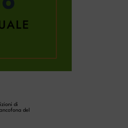
zioni di
rancofona del