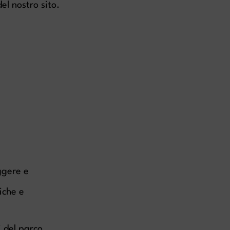
el nostro sito.
ggere e
iche e
i del parco