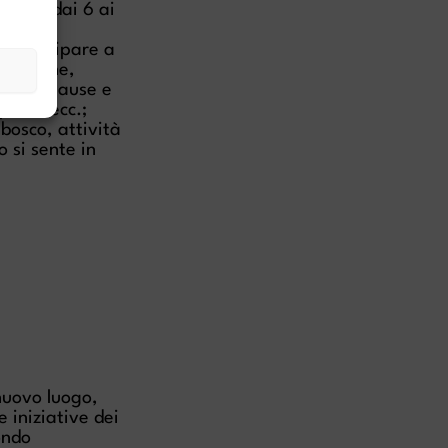
ambini dai 6 ai
terna e
 partecipare a
arrazione,
nte le pause e
otti, ecc.;
 bosco, attività
o si sente in
 nuovo luogo,
e iniziative dei
ondo