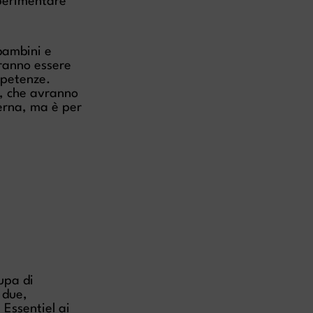
sperimentare
bambini e
tranno essere
mpetenze.
, che avranno
terna, ma è per
upa di
 due,
 Essentiel ai