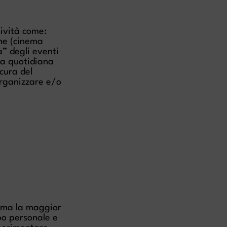
tività come:
che (cinema
a” degli eventi
ita quotidiana
 cura del
 organizzare e/o
, ma la maggior
po personale e