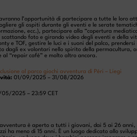
 avranno l’opportunità di partecipare a tutte le loro at
ogliere gli ospiti durante gli eventi e le serate temati
formazione, ecc.), partecipare alla “copertura mediatic
à scattando foto e girando video degli eventi e della v
nty e TOF, gestire le luci e i suoni del palco, prendersi
to dagli ex volontari nello spirito della permacultura,
 al “repair café” e molto altro ancora.
clusione al parco giochi avventura di Péri – Liegi
vità:
01/09/2025 – 31/08/2026
05/2025 – 23:59 CET
i avventura è aperto a tutti i giovani, dai 5 ai 26 anni
zzi ha meno di 15 anni. È un luogo dedicato allo svilup