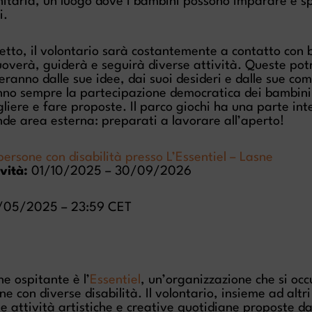
nitaria, un luogo dove i bambini possono imparare e 
i.
etto, il volontario sarà costantemente a contatto con 
overà, guiderà e seguirà diverse attività. Queste po
eranno dalle sue idee, dai suoi desideri e dalle sue co
no sempre la partecipazione democratica dei bambini
cegliere e fare proposte. Il parco giochi ha una parte in
nde area esterna: preparati a lavorare all’aperto!
persone con disabilità presso L’Essentiel – Lasne
vità:
01/10/2025 – 30/09/2026
05/2025 – 23:59 CET
e ospitante è l’
Essentiel
, un’organizzazione che si occ
e con diverse disabilità. Il volontario, insieme ad altri
e attività artistiche e creative quotidiane proposte da