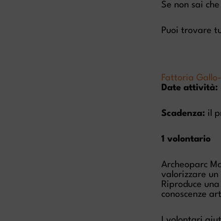
Se non sai che
Puoi trovare tu
Fattoria Gall
Date attività:
Scadenza:
il p
1 volontario
Archeoparc Ma
valorizzare un
Riproduce una f
conoscenze arti
I volontari ai