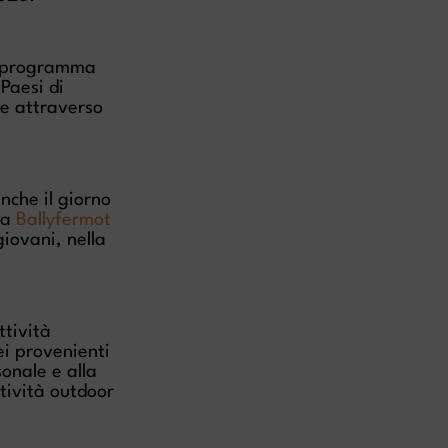
al programma
Paesi di
ne attraverso
nche il giorno
da
Ballyfermot
giovani, nella
ttività
ei provenienti
onale e alla
tività outdoor