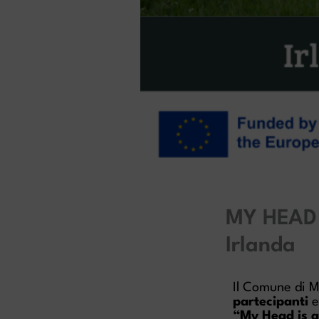
MY HEAD 
Irlanda
Il Comune di M
partecipanti
“My Head is a