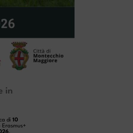
 in
ca di
10
e Erasmus+
2026
.