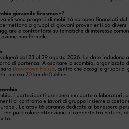
ambio giovanile Erasmus+?
vanili sono progetti di mobilità europea finanziati d
ermettono a gruppi di giovani provenienti da diversi 
iaggiare e confrontarsi su tematiche di interesse comu
ucazione non formale.
o
i svolgerà dal 23 al 29 agosto 2026. Le date includono a
 giorno di partenza. A ospitare lo scambio, organizzato 
, sarà
Drewstown House
, centro che accoglie gruppi di 
h, a circa 70 km da Dublino.
scambio
mbio, i partecipanti prenderanno parte a laboratori, a
menti di confronto e lavori di gruppo insieme a coetan
 europei. Le attività saranno dedicate al benessere pers
, con particolare attenzione al rapporto tra natura, at
 vita.