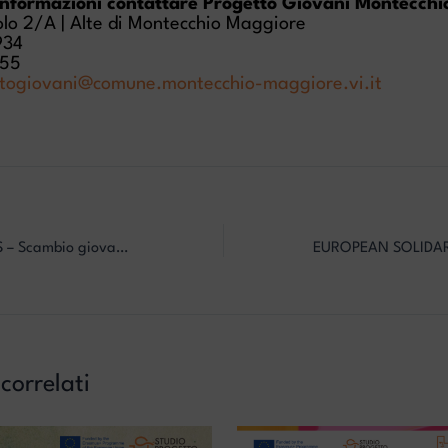
informazioni contattare Progetto Giovani Montecch
lo 2/A | Alte di Montecchio Maggiore
934
755
togiovani@comune.montecchio-maggiore.vi.it
AUTHENTIC ROOTS – Scambio giovanile in Slovenia
 correlati