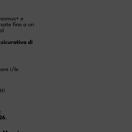
Erasmus+ e
rsate fino a un
al
ssicurativa di
nare i/le
tti
k
26
.