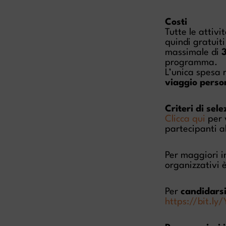
Costi
Tutte le attivi
quindi gratuit
massimale di
programma.
L’unica spesa 
viaggio perso
Criteri di sele
Clicca qui
per v
partecipanti al
Per maggiori i
organizzativi è
Per
candidars
https://bit.l