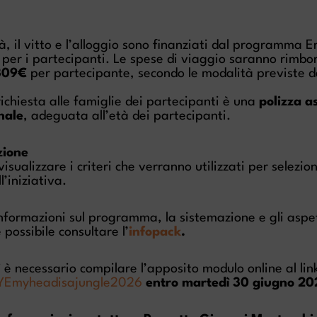
tà, il vitto e l’alloggio sono finanziati dal programma 
i per i partecipanti. Le spese di viaggio saranno rimbo
309€
per partecipante, secondo le modalità previste d
richiesta alle famiglie dei partecipanti è una
polizza a
nale
, adeguata all’età dei partecipanti.
zione
isualizzare i criteri che verranno utilizzati per selezio
l’iniziativa.
nformazioni sul programma, la sistemazione e gli aspe
 possibile consultare l’
infopack
.
i
è necessario compilare l’apposito modulo online al lin
y/YEmyheadisajungle2026
entro martedì 30 giugno 20