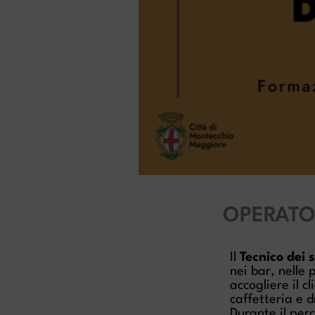
OPERATOR
Il
Tecnico dei 
nei bar, nelle 
accogliere il c
caffetteria e d
Durante il per