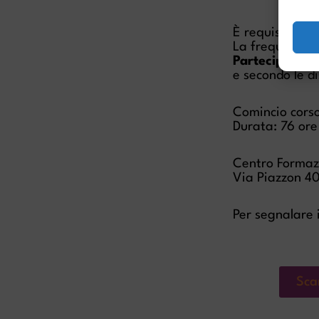
È requisito di 
La frequenza a
Partecipazion
e secondo le di
Comincio cors
Durata: 76 ore
Centro Formaz
Via Piazzon 40
Per segnalare 
Sca