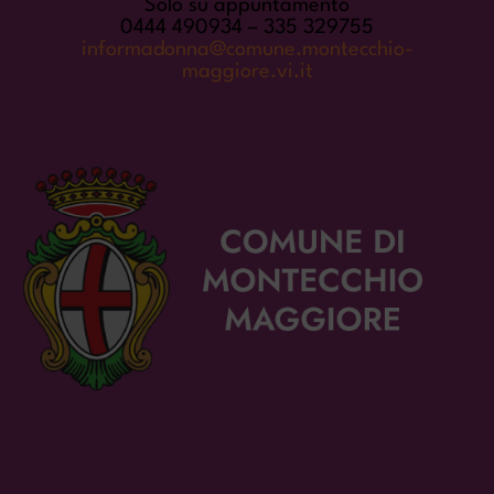
Solo su appuntamento
0444 490934 – 335 329755
informadonna@comune.montecchio-
maggiore.vi.it