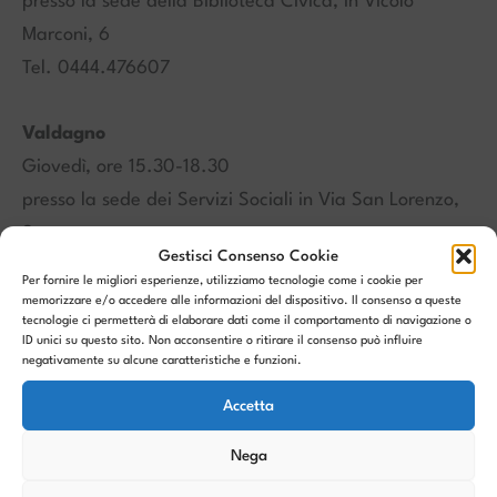
presso la sede della Biblioteca Civica, in Vicolo
Marconi, 6
Tel. 0444.476607
Valdagno
Giovedì, ore 15.30-18.30
presso la sede dei Servizi Sociali in Via San Lorenzo,
2
Gestisci Consenso Cookie
Tel. 0445 424506
Per fornire le migliori esperienze, utilizziamo tecnologie come i cookie per
memorizzare e/o accedere alle informazioni del dispositivo. Il consenso a queste
tecnologie ci permetterà di elaborare dati come il comportamento di navigazione o
Informazioni e appuntamenti:
ID unici su questo sito. Non acconsentire o ritirare il consenso può influire
negativamente su alcune caratteristiche e funzioni.
contattando gli sportelli nei giorni ed orari di apertura
o scrivendo a:
Accetta
sportellofamiglia@comune.arzignano.vi.it
Nega