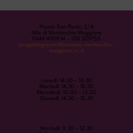
COME TROVARCI
Piazza San Paolo, 2/A
Alte di Montecchio Maggiore
0444 490934 – 335 329755
progettogiovani@comune.montecchio-
maggiore.vi.it
ORARI DI APERTURA
Lunedì: 14.30 – 18.30
Martedì: 14.30 – 18.30
Mercoledì: 10.00 – 13.00
Giovedì: 14.30 – 18.30
INFORMADONNA
Martedì: 9.30 – 12.30