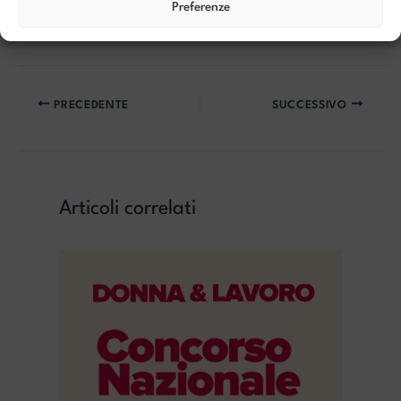
Materiali informativi e dettagli:
Preferenze
https://www.comune.arzignano.vi.it/Ambito
PRECEDENTE
SUCCESSIVO
Articoli correlati