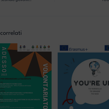
FAKE THE SYSTEM – Scambio giovanile a Recoaro Terme
YOU
 correlati