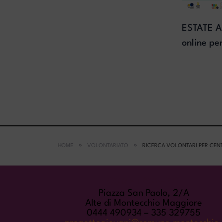
ESTATE A
online pe
HOME
VOLONTARIATO
RICERCA VOLONTARI PER CEN
COME TROVARCI
Piazza San Paolo, 2/A
Alte di Montecchio Maggiore
0444 490934 – 335 329755