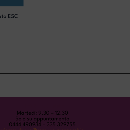
ato ESC
INFORMADONNA
Martedì: 9.30 – 12.30
Solo su appuntamento
0444 490934 – 335 329755