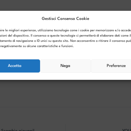
o si terrà presso gli spazi scuola dell’infanzia delle Su
Gestisci Consenso Cookie
25 a Montecchio Maggiore.
nire le migliori esperienze, utilizziamo tecnologie come i cookie per memorizzare e/o accede
visto è dal 30 giugno al 25 luglio 2025 con orario 7.3
zioni del dispositivo. Il consenso a queste tecnologie ci permetterà di elaborare dati come i
enerdì.
amento di navigazione o ID unici su questo sito. Non acconsentire o ritirare il consenso pu
e disponibilità per 2 su 4 settimane.
e negativamente su alcune caratteristiche e funzioni.
ato/a può contattare entro il
28 aprile
la referente Giu
Accetta
Nega
Preferenze
496143