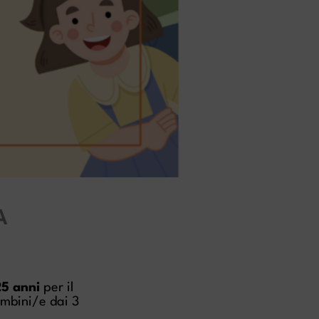
A
25 anni
per il
mbini/e dai 3