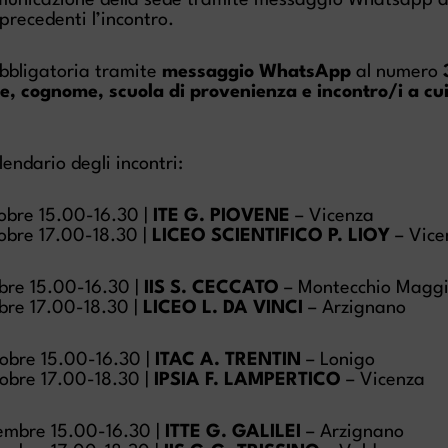
unicazione della sede tramite messaggio Whatsapp a t
i precedenti l’incontro.
obbligatoria tramite
messaggio WhatsApp
al numero
, cognome, scuola di provenienza e incontro/i a cui
alendario degli incontri:
obre 15.00-16.30 |
ITE G. PIOVENE
– Vicenza
obre 17.00-18.30 |
LICEO SCIENTIFICO P. LIOY
– Vice
bre 15.00-16.30 |
IIS S. CECCATO
– Montecchio Maggi
bre 17.00-18.30 |
LICEO L. DA VINCI
– Arzignano
obre 15.00-16.30 |
ITAC A. TRENTIN
– Lonigo
obre 17.00-18.30 |
IPSIA F. LAMPERTICO
– Vicenza
embre 15.00-16.30 |
ITTE G. GALILEI
– Arzignano