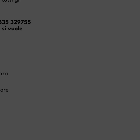
utti gli
335 329755
 si vuole
nza
ore