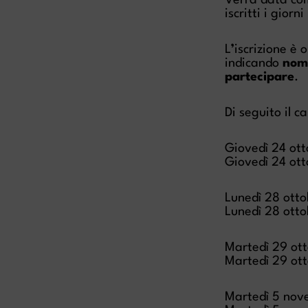
Verrà data com
iscritti i giorn
L
’
iscrizione è 
indicando
nome
partecipare
.
Di seguito il c
Giovedì 24 ott
Giovedì 24 ott
Lunedì 28 otto
Lunedì 28 otto
Martedì 29 ott
Martedì 29 ott
Martedì 5 nov