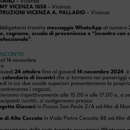
ETANO
– Vicenza
MY VICENZA 1858
– Vicenza
RUZIONI VICENZA A. PALLADIO
– Vicenza
obbligatoria tramite
messaggio WhatsApp
al numero
, cognome, scuola di provenienza e “incontro con s
ofessionale”
.
INCONTRI
 al 14 novembre
re
iovedì
24 ottobre
fino al giovedì
14 novembre 2024
è 
n
calendario di incontri
che si terranno nei pomeriggi d
edì in cui due scuole superiori presenteranno la propri
contreranno i ragazzi.
izieranno rispettivamente alle 15.00 e alle 17.00 e, a s
cipanti iscritti, si svolgeranno presso:
ogetto Giovani
in Piazza San Paolo 2/A ad Alte di Mo
a di Alte Ceccato
in Viale Pietro Ceccato 88 ad Alte 