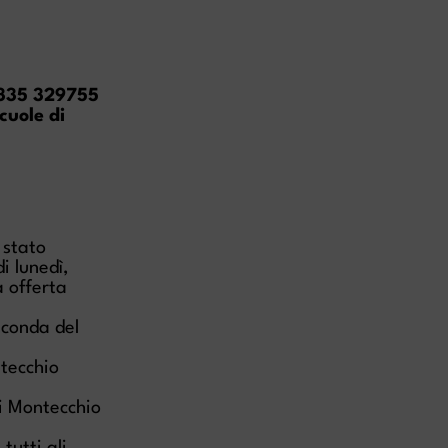
335 329755
cuole di
stato
i lunedì,
a offerta
econda del
ntecchio
di Montecchio