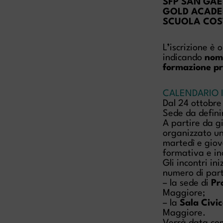
SFP SAN GA
GOLD ACADE
SCUOLA COST
L
’
iscrizione è 
indicando
nome
formazione pr
CALENDARIO 
Dal 24 ottobre
Sede da defini
A partire da g
organizzato u
martedì e giov
formativa e in
Gli incontri in
numero di parte
– la sede di
Pr
Maggiore;
– la
Sala Civic
Maggiore.