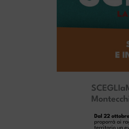
SCEGLIaMO
Montecch
Dal 22 ottobr
proporrà ai ra
territorio un e