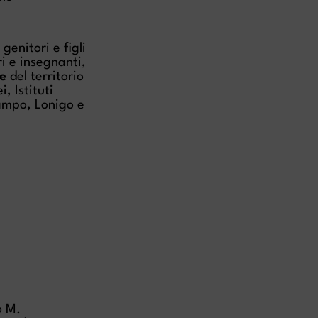
enitori e figli
i e insegnanti,
le
del territorio
, Istituti
iampo, Lonigo e
o M.