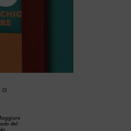
 a
Maggiore
rado del
olo