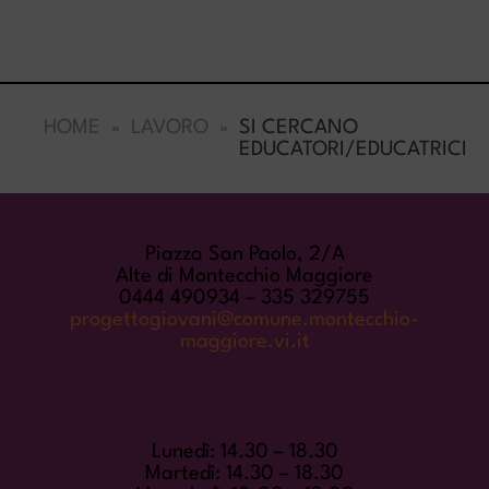
HOME
LAVORO
SI CERCANO
EDUCATORI/EDUCATRICI
COME TROVARCI
Piazza San Paolo, 2/A
Alte di Montecchio Maggiore
0444 490934 – 335 329755
progettogiovani@comune.montecchio-
maggiore.vi.it
ORARI DI APERTURA
Lunedì: 14.30 – 18.30
Martedì: 14.30 – 18.30