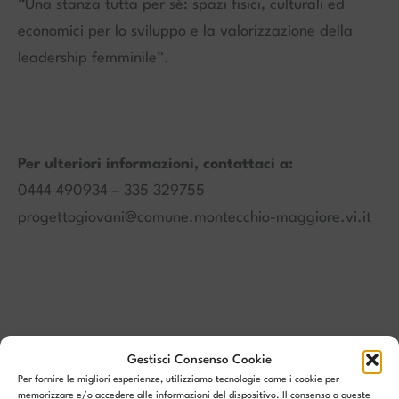
“Una stanza tutta per sé: spazi fisici, culturali ed
economici per lo sviluppo e la valorizzazione della
leadership femminile”.
Per ulteriori informazioni, contattaci a:
0444 490934 – 335 329755
progettogiovani@comune.montecchio-maggiore.vi.it
Gestisci Consenso Cookie
Per fornire le migliori esperienze, utilizziamo tecnologie come i cookie per
memorizzare e/o accedere alle informazioni del dispositivo. Il consenso a queste