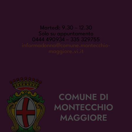
INFORMADONNA
Martedì: 9.30 – 12.30
Solo su appuntamento
0444 490934 – 335 329755
informadonna@comune.montecchio-
maggiore.vi.it