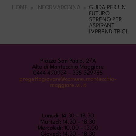
HOME
INFORMADONNA
GUIDA PER UN
FUTURO
SERENO PER
ASPIRANTI
IMPRENDITRICI
COME TROVARCI
Piazza San Paolo, 2/A
Alte di Montecchio Maggiore
0444 490934 – 335 329755
progettogiovani@comune.montecchio-
maggiore.vi.it
ORARI DI APERTURA
Lunedì: 14.30 – 18.30
Martedì: 14.30 – 18.30
Mercoledì: 10.00 – 13.00
Giovedì: 14.30 – 18.30