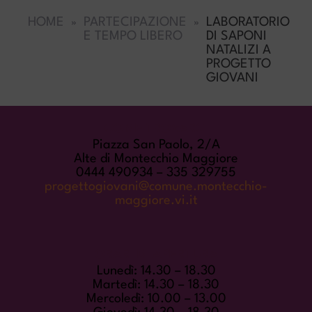
HOME
PARTECIPAZIONE
LABORATORIO
E TEMPO LIBERO
DI SAPONI
NATALIZI A
PROGETTO
GIOVANI
COME TROVARCI
Piazza San Paolo, 2/A
Alte di Montecchio Maggiore
0444 490934 – 335 329755
progettogiovani@comune.montecchio-
maggiore.vi.it
ORARI DI APERTURA
Lunedì: 14.30 – 18.30
Martedì: 14.30 – 18.30
Mercoledì: 10.00 – 13.00