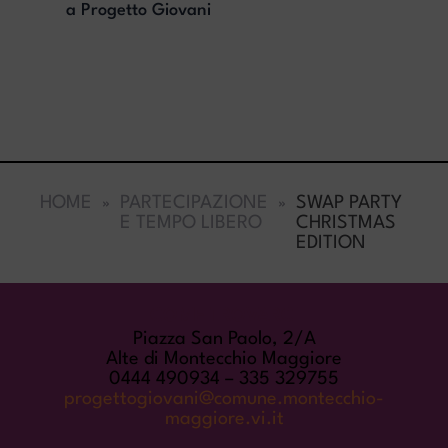
a Progetto Giovani
HOME
PARTECIPAZIONE
SWAP PARTY
E TEMPO LIBERO
CHRISTMAS
EDITION
COME TROVARCI
Piazza San Paolo, 2/A
Alte di Montecchio Maggiore
0444 490934 – 335 329755
progettogiovani@comune.montecchio-
maggiore.vi.it