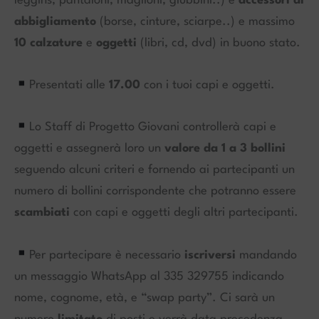
leggins, pantaloni, maglioni, giubbini..) e
accessori di
abbigliamento
(borse, cinture, sciarpe..) e massimo
10 calzature
e
oggetti
(libri, cd, dvd) in buono stato.
Presentati alle
17.00
con i tuoi
capi e oggetti.
Lo Staff di Progetto Giovani controllerà capi e
oggetti e assegnerà loro un
valore da 1 a 3 bollini
seguendo alcuni criteri e fornendo ai partecipanti un
numero di bollini corrispondente che potranno essere
scambiati
con capi e oggetti degli altri partecipanti.
Per partecipare è necessario
iscriversi
mandando
un messaggio WhatsApp al 335 329755 indicando
nome, cognome, età, e “swap party”. Ci sarà un