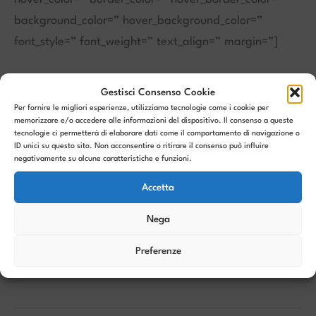
background_color=” hover_background_color=”
font_style=” font_weight=” text_align=” margin=”]
Gestisci Consenso Cookie
Per fornire le migliori esperienze, utilizziamo tecnologie come i cookie per
memorizzare e/o accedere alle informazioni del dispositivo. Il consenso a queste
Per info e dettagli:
tecnologie ci permetterà di elaborare dati come il comportamento di navigazione o
Progetto Giovani Montecchio Maggiore – Piazza San
ID unici su questo sito. Non acconsentire o ritirare il consenso può influire
negativamente su alcune caratteristiche e funzioni.
Paolo 2/A
Accetta
Tel: 0444 490934 – 335 329755
progettogiovani@comune.montecchio-maggiore.vi.it
Nega
Preferenze
PRECEDENTE
SUCCESSIVO