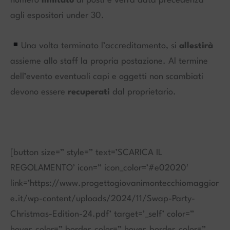
numero
limitato
di posti e verrà data precedenza
agli espositori under 30.
Una volta terminato l’accreditamento, si
allestirà
assieme allo staff
la propria postazione.
Al termine
dell’evento eventuali capi e oggetti non scambiati
devono essere
recuperati
dal proprietario
.
[button size=” style=” text=’SCARICA IL
REGOLAMENTO’ icon=” icon_color=’#e02020′
link=’https://www.progettogiovanimontecchiomaggior
e.it/wp-content/uploads/2024/11/Swap-Party-
Christmas-Edition-24.pdf’ target=’_self’ color=”
hover_color=” border_color=” hover_border_color=”